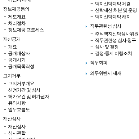
백지신탁계약 체결
정보제공동의
신탁재산 처분 및 운영
제도개요
백지신탁계약 해지
처리절차
직무관련성 심사
정보제공 프로세스
주식백지신탁심사위원
재산공개
직무관련성 심사 청구
개요
심사 및 결정
공개대상자
결정·통지 이행조치
공개시기
직무회피
공개목록작성
의무위반시 제재
고지거부
고지거부개요
신청기간 및 심사
허가요건 및 허가권자
유의사항
업무흐름도
재산심사
재산심사
심사관할