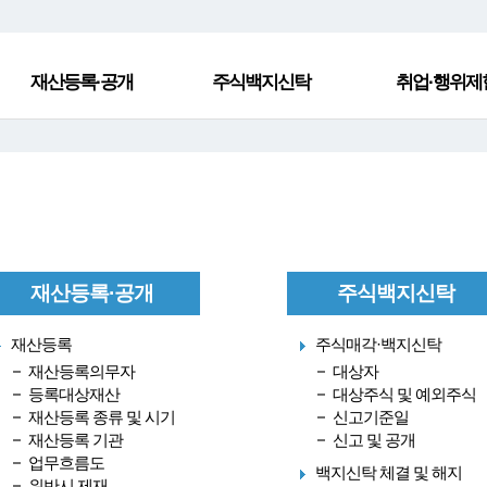
재산등록·공개
주식백지신탁
취업·행위제
재산등록·공개
주식백지신탁
재산등록
주식매각·백지신탁
재산등록의무자
대상자
등록대상재산
대상주식 및 예외주식
재산등록 종류 및 시기
신고기준일
재산등록 기관
신고 및 공개
업무흐름도
백지신탁 체결 및 해지
위반시 제재