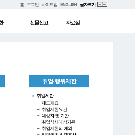
홈
로그인
사이트맵
ENGLISH
글자크기
한
선물신고
자료실
취업·행위제한
취업제한
제도개요
취업제한요건
대상자 및 기간
취업심사대상기관
취업제한의 예외
임의취업 일제조사