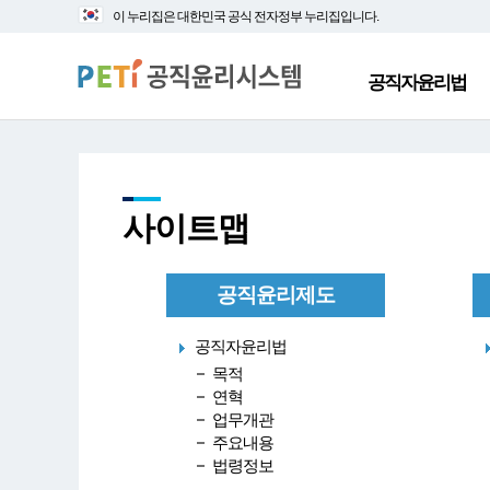
대
본
이 누리집은 대한민국 공식 전자정부 누리집입니다.
메
문
뉴
바
바
로
공직자윤리법
로
가
가
기
기
사이트맵
공직윤리제도
공직자윤리법
목적
연혁
업무개관
주요내용
법령정보