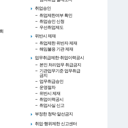
취업승인
취업제한여부 확인
취업승인 신청
우선취업제도
회
위반시 제재
취업제한 위반자 제재
해임불응 기관 제재
업무취급제한·취업이력공시
본인 처리업무 취급금지
기관업무기준 업무취급
금지
업무취급승인
운영절차
위반시 제재
취업이력공시
취업사실 신고
부정한 청탁·알선금지
취업·행위제한 신고센터