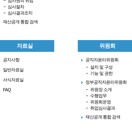
심사권의 위임
심사절차
심사결과조치
재산공개 통합 검색
자료실
위원회
공지사항
공직자윤리위원회
설치 및 구성
일반자료실
기능 및 권한
서식자료실
정부공직자윤리위원회
위원장 소개
FAQ
수행업무
위원회운영
취업심사결과
재산공개 통합 검색