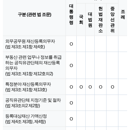
대
헌
중
통
조
대
법
앙
구분 (관련 법 조문)
국
령
례
법
재
선
회
령
원
판
관
소
위
외무공무원 재산등록의무자
O
(법 제3조 제1항 제4호)
부동산 관련 업무나 정보를 취급
하는 공직유관단체의 재산등록
O
의무자
(법 제3조 제1항 제12호의2)
특정분야 재산등록의무자
O
O
O
O
O
(법 제3조 제1항 제13호)
공직유관단체 지정기준 및 절차
O
(법 제3조의2 제2항)
등록대상재산 가액산정
O
(법 제4조 제3항, 제4항)