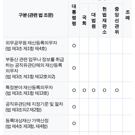
대
헌
중
통
조
대
법
앙
구분 (관련 법 조문)
국
령
례
법
재
선
회
령
원
판
관
소
위
외무공무원 재산등록의무자
O
(법 제3조 제1항 제4호)
부동산 관련 업무나 정보를 취급
하는 공직유관단체의 재산등록
O
의무자
(법 제3조 제1항 제12호의2)
특정분야 재산등록의무자
O
O
O
O
O
(법 제3조 제1항 제13호)
공직유관단체 지정기준 및 절차
O
(법 제3조의2 제2항)
등록대상재산 가액산정
O
(법 제4조 제3항, 제4항)