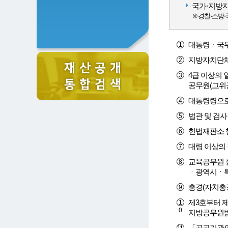
국가·지방자
※경찰·소방·
대통령ㆍ국무
지방자치단체
재 산 공 개
4급 이상의
통 합 검 색
공무원(고위
대통령령으로
법관 및 검사
헌법재판소 
대령 이상의 
교육공무원 
ㆍ광역시ㆍ특
총경(자치총
제3호부터 제
지방공무원법
「공공기관의