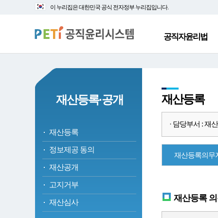
대
본
이 누리집은 대한민국 공식 전자정부 누리집입니다.
메
문
뉴
바
바
로
공직자윤리법
로
가
가
기
기
재산등록
재산등록·공개
· 담당부서 : 재산심
재산등록
정보제공 동의
재산등록의무
재산공개
고지거부
재산등록 의
재산심사