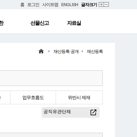
홈
로그인
사이트맵
ENGLISH
글자크기
한
선물신고
자료실
재산등록·공개
재산등록
관
업무흐름도
위반시 제재
공직유관단체