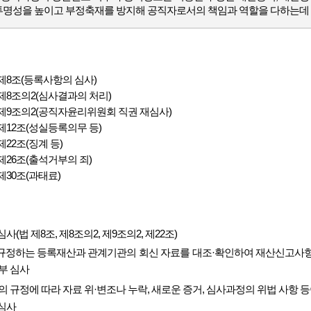
투명성을 높이고 부정축재를 방지해 공직자로서의 책임과 역할을 다하는데 
제8조(등록사항의 심사)
8조의2(심사결과의 처리)
제9조의2(공직자윤리위원회 직권 재심사)
12조(성실등록의무 등)
22조(징계 등)
26조(출석거부의 죄)
30조(과태료)
(법 제8조, 제8조의2, 제9조의2, 제22조)
 규정하는 등록재산과 관계기관의 회신 자료를 대조·확인하여 재산신고사항
부 심사
의 규정에 따라 자료 위·변조나 누락, 새로운 증거, 심사과정의 위법 사항 
심사