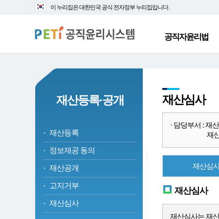
대
본
이 누리집은 대한민국 공식 전자정부 누리집입니다.
메
문
뉴
바
바
로
공직자윤리법
로
가
가
기
기
재산심사
재산등록·공개
· 담당부서 : 재산심사
재산등록
재산심
정보제공 동의
재산심
재산공개
고지거부
재산심사
재산심사
재산심사는 재산