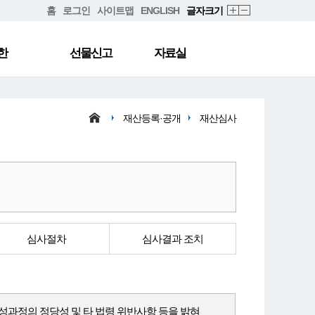
홈
로그인
사이트맵
ENGLISH
글자크기
한
선물신고
자료실
재산등록·공개
재산심사
심사절차
심사결과 조치
과정의 정당성 및 타 법령 위반사항 등을 밝혀