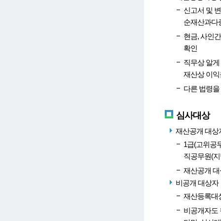
신고서 및 
순재산과다증
현금, 사인
확인
직무상 알게 
재산상 이익
다른 법령을
심사대상
재산공개 대상자(
1급(고위공무
직공무원(지
재산공개 대
비공개 대상자
재산등록대상
비공개자도 