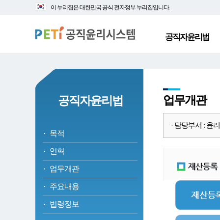
대
본
이 누리집은 대한민국 공식 전자정부 누리집입니다.
메
문
뉴
바
바
로
공직자윤리법
로
가
가
기
기
업무개관
공직자윤리법
· 담당부서 : 윤리정책
목적
연혁
업무개관
주요내용
법령정보