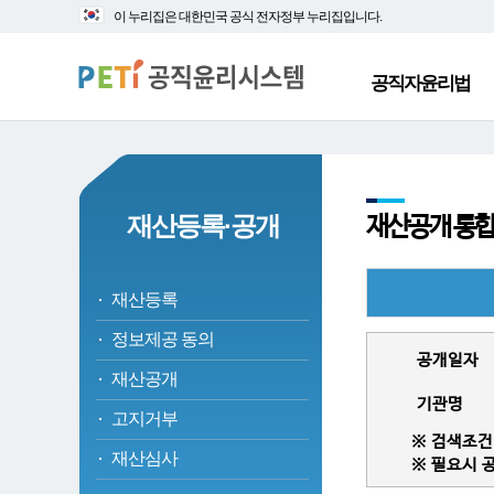
대
본
이 누리집은 대한민국 공식 전자정부 누리집입니다.
메
문
뉴
바
바
로
공직자윤리법
로
가
가
기
기
재산등록·공개
재산공개 통합
재산등록
정보제공 동의
공개일자
재산공개
기관명
고지거부
※ 검색조건:
재산심사
※ 필요시 