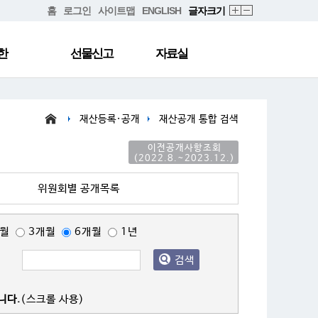
홈
로그인
사이트맵
ENGLISH
글자크기
한
선물신고
자료실
재산등록·공개
재산공개 통합 검색
이전공개사항조회
(2022.8.~2023.12.)
위원회별 공개목록
개월
3개월
6개월
1년
검색
니다.
(스크롤 사용)