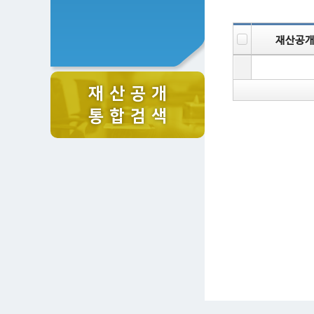
재산공
재 산 공 개
통 합 검 색