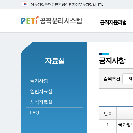
대
본
이 누리집은 대한민국 공식 전자정부 누리집입니다.
메
문
뉴
바
바
로
공직자윤리법
로
가
가
기
기
공지사항
자료실
검색조건
공지사항
일반자료실
서식자료실
FAQ
번호
1
국가정보자