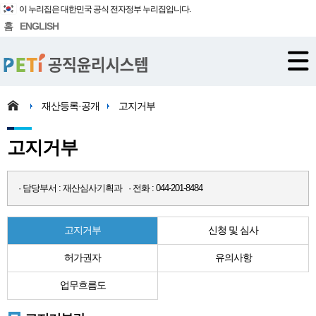
이 누리집은 대한민국 공식 전자정부 누리집입니다.
홈
ENGLISH
재산등록·공개
고지거부
고지거부
· 담당부서 : 재산심사기획과 · 전화 : 044-201-8484
고지거부
신청 및 심사
허가권자
유의사항
업무흐름도