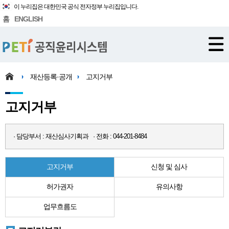
이 누리집은 대한민국 공식 전자정부 누리집입니다.
홈
ENGLISH
재산등록·공개
고지거부
고지거부
· 담당부서 : 재산심사기획과 · 전화 : 044-201-8484
고지거부
신청 및 심사
허가권자
유의사항
업무흐름도