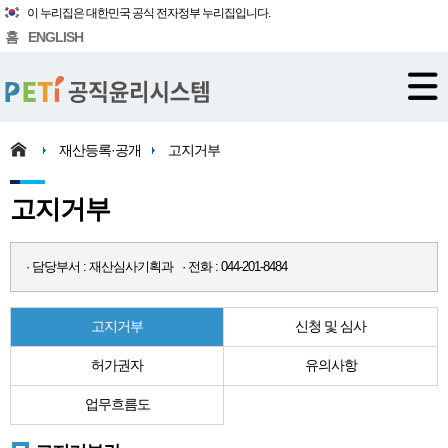
이 누리집은 대한민국 공식 전자정부 누리집입니다.
홈
ENGLISH
재산등록·공개
고지거부
고지거부
· 담당부서 : 재산심사기획과 · 전화 : 044-201-8484
고지거부
신청 및 심사
허가권자
유의사항
업무흐름도