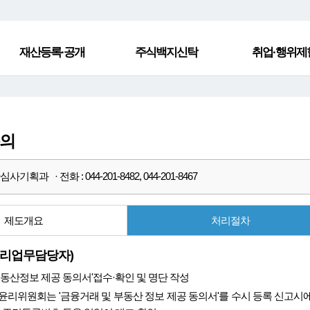
재산등록·공개
주식백지신탁
취업·행위제
동의
사기획과 · 전화 : 044-201-8482, 044-201-8467
제도개요
처리절차
리업무담당자)
부동산정보 제공 동의서'접수·확인 및 명단 작성
윤리위원회는 '금융거래 및 부동산 정보 제공 동의서'를 수시 등록 신고시에