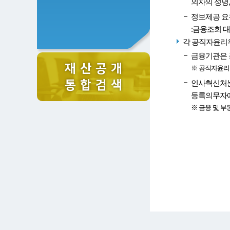
의자의 성명
정보제공 요
:금융조회 
각 공직자윤리위
금융기관은 공
재 산 공 개
※ 공직자윤리
통 합 검 색
인사혁신처는 
등록의무자에
※ 금융 및 부