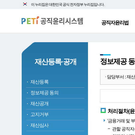
대
본
이 누리집은 대한민국 공식 전자정부 누리집입니다.
메
문
뉴
바
바
로
공직자윤리법
로
가
가
기
기
정보제공 
재산등록·공개
· 담당부서 : 재산심
재산등록
정보제공 동의
재산공개
처리절차(윤
고지거부
'금융거래 및 
재산심사
관할 공직자