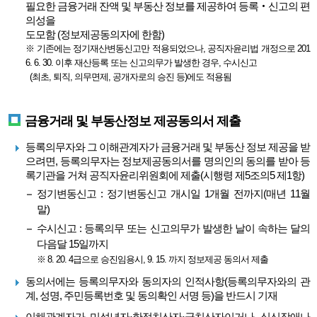
필요한 금융거래 잔액 및 부동산 정보를 제공하여 등록‧신고의 편
의성을
도모함 (정보제공동의자에 한함)
※ 기존에는 정기재산변동신고만 적용되었으나, 공직자윤리법 개정으로 201
6. 6. 30. 이후 재산등록 또는 신고의무가 발생한 경우, 수시신고
(최초, 퇴직, 의무면제, 공개자로의 승진 등)에도 적용됨
금융거래 및 부동산정보 제공동의서 제출
등록의무자와 그 이해관계자가 금융거래 및 부동산 정보 제공을 받
으려면, 등록의무자는 정보제공동의서를 명의인의 동의를 받아 등
록기관을 거쳐 공직자윤리위원회에 제출(시행령 제5조의5 제1항)
정기변동신고 : 정기변동신고 개시일 1개월 전까지(매년 11월
말)
수시신고 : 등록의무 또는 신고의무가 발생한 날이 속하는 달의
다음달 15일까지
※ 8. 20. 4급으로 승진임용시, 9. 15. 까지 정보제공 동의서 제출
동의서에는 등록의무자와 동의자의 인적사항(등록의무자와의 관
계, 성명, 주민등록번호 및 동의확인 서명 등)을 반드시 기재
이해관계자가 미성년자·한정치산자·금치산자이거나, 심신장애나