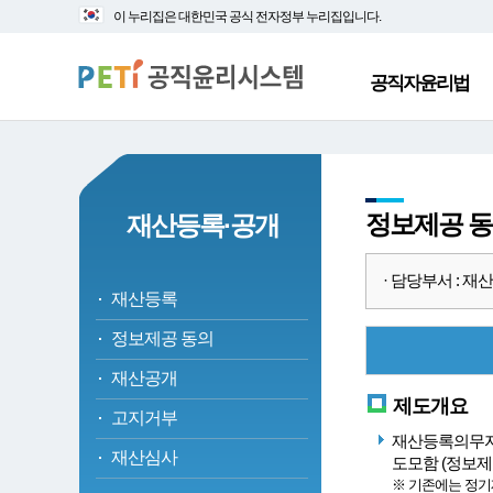
대
본
이 누리집은 대한민국 공식 전자정부 누리집입니다.
메
문
뉴
바
바
로
공직자윤리법
로
가
가
기
기
정보제공 
재산등록·공개
· 담당부서 : 재산심
재산등록
정보제공 동의
재산공개
제도개요
고지거부
재산등록의무자
재산심사
도모함 (정보
※ 기존에는 정기재