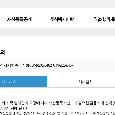
재산등록·공개
주식백지신탁
취업·행위제
동의
사기획과 · 전화 : 044-201-8482, 044-201-8467
제도개요
처리절차
와 가족 명의인의 요청에 따라 재산등록‧신고에 필요한 금융거래 잔액 
제공동의자에 한함)
산변동신고만 적용되었으나, 공직자윤리법 개정으로 2016. 6. 30. 이후 재산등록 