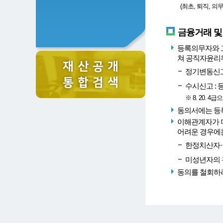
(최초, 퇴직, 의
금융거래 및
등록의무자와 
쳐 공직자윤리위
재 산 공 개
정기변동신고 
통 합 검 색
수시신고 :
※ 8. 20. 
동의서에는 등록
이해관계자가 
어려운 경우에는
한정치산자·
미성년자의 
동의를 철회하려