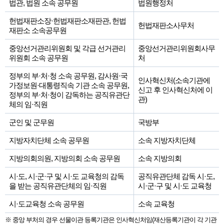
법관, 법원 소속 공무원
법원행정처
헌법재판소장·헌법재판소재판관, 헌법
헌법재판소사무처
재판소 소속공무원
중앙선거관리위원회 및 각급 선거관리
중앙선거관리위원회사무
위원회 소속 공무원
처
정부의 부·처·청 소속 공무원, 감사원·국
인사혁신처(소속기관에
가정보원·대통령직속 기관 소속 공무원,
신고 후 인사혁신처에 이
정부의 부·처·청이 감독하는 공직유관단
관)
체의 임·직원
군인 및 군무원
국방부
지방자치단체 소속 공무원
소속 지방자치단체
지방의회의원, 지방의회 소속 공무원
소속 지방의회
시·도, 시·군·구 및 시·도 교육청의 감독
공직유관단체 감독 시·도,
을 받는 공직유관단체의 임·직원
시·군·구 및 시·도 교육청
시·도교육청 소속 공무원
소속 교육청
※ 중앙 부처의 경우 선물이관 등록기관은 인사혁신처임(재산등록기관이 각 기관