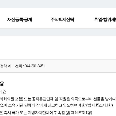
재산등록·공개
주식백지신탁
취업·행위제
책과 · 전화 : 044-201-8451
용
개요
의회의원 포함) 또는 공직유관단체 임·직원은 외국으로부터 선물을 받거나
없이 소속 기관·단체의 장에게 신고하고 인도하여야 함 (법 제15조제1항)
 즉시 국가 또는 지방자치단체에 귀속됨 (법 제16조제1항)