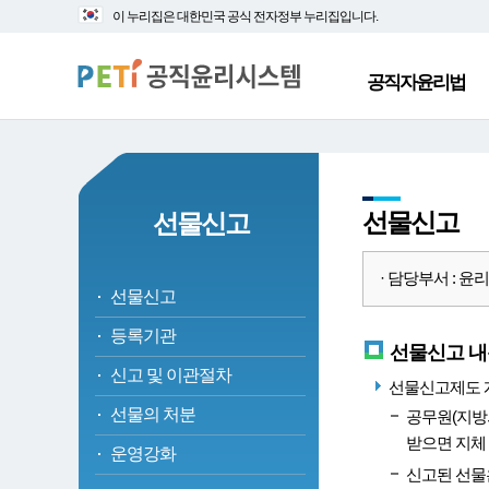
대
본
이 누리집은 대한민국 공식 전자정부 누리집입니다.
메
문
뉴
바
바
로
공직자윤리법
로
가
가
기
기
선물신고
선물신고
· 담당부서 : 윤리정
선물신고
등록기관
선물신고 내
신고 및 이관절차
선물신고제도 
선물의 처분
공무원(지방
받으면 지체 
운영강화
신고된 선물은