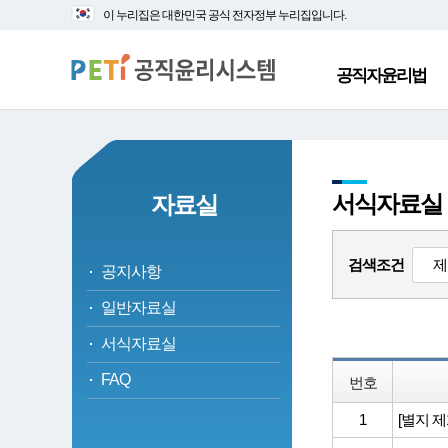
대
본
이 누리집은 대한민국 공식 전자정부 누리집입니다.
메
문
뉴
바
바
로
공직자윤리법
로
가
가
기
기
서식자료실
자료실
검색조건
공지사항
일반자료실
서식자료실
FAQ
번호
1
[별지 제