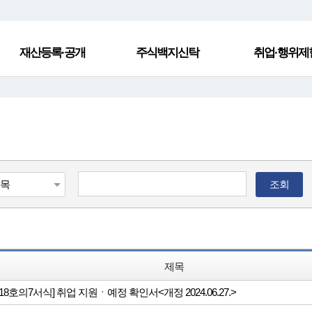
재산등록·공개
주식백지신탁
취업·행위제
조회
제목
18호의7서식] 취업 지원ㆍ예정 확인서<개정 2024.06.27.>