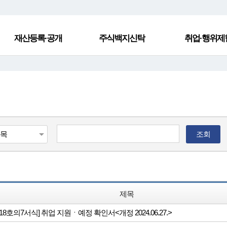
재산등록·공개
주식백지신탁
취업·행위제
조회
제목
18호의7서식] 취업 지원ㆍ예정 확인서<개정 2024.06.27.>