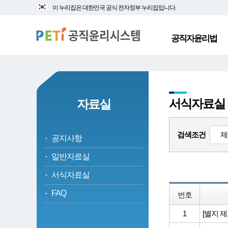
대
본
이 누리집은 대한민국 공식 전자정부 누리집입니다.
메
문
뉴
바
바
로
공직자윤리법
로
가
가
기
기
서식자료실
자료실
검색조건
공지사항
일반자료실
서식자료실
FAQ
번호
1
[별지 제