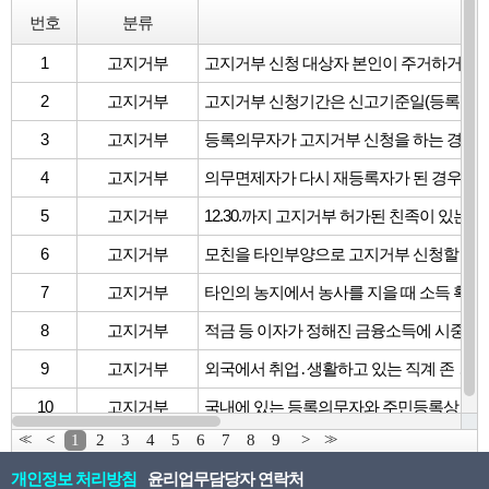
번호
분류
질
1
고지거부
2
고지거부
3
고지거부
4
고지거부
5
고지거부
6
고지거부
7
고지거부
타인의 농지에서 농사를 지을 때 소득 확인
8
고지거부
적금 등 이자가 정해진 금융소득에 시중 C
9
고지거부
10
고지거부
<<
<
1
2
3
4
5
6
7
8
9
>
>>
개인정보 처리방침
윤리업무담당자 연락처