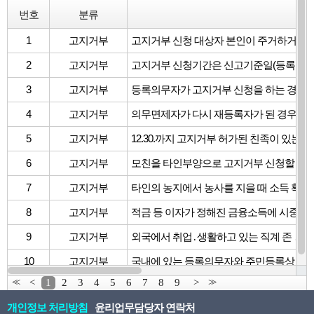
번호
분류
질
1
고지거부
2
고지거부
3
고지거부
4
고지거부
5
고지거부
6
고지거부
7
고지거부
타인의 농지에서 농사를 지을 때 소득 확인
8
고지거부
적금 등 이자가 정해진 금융소득에 시중 C
9
고지거부
10
고지거부
<<
<
1
2
3
4
5
6
7
8
9
>
>>
개인정보 처리방침
윤리업무담당자 연락처