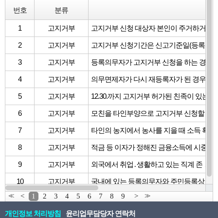
번호
분류
질
1
고지거부
2
고지거부
3
고지거부
4
고지거부
5
고지거부
6
고지거부
7
고지거부
타인의 농지에서 농사를 지을 때 소득 확인
8
고지거부
적금 등 이자가 정해진 금융소득에 시중 C
9
고지거부
10
고지거부
<<
<
1
2
3
4
5
6
7
8
9
>
>>
개인정보 처리방침
윤리업무담당자 연락처