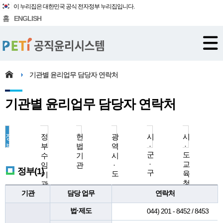
이 누리집은 대한민국 공식 전자정부 누리집입니다.
홈
ENGLISH
기관별 윤리업무 담당자 연락처
기관별 윤리업무 담당자 연락처
정
정
헌
광
시
시
부
부
법
역
·
·
군
도
수
기
시
·
교
임
관
·
정부(1)
구
도
육
기
청
관
기관
담당 업무
연락처
법·제도
044) 201 - 8452 / 8453