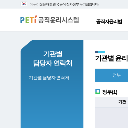
대
본
이 누리집은 대한민국 공식 전자정부 누리집입니다.
메
문
뉴
바
바
로
공직자윤리법
로
가
가
기
기
기관별
기관별 윤리
담당자 연락처
정부
기관별 담당자 연락처
정부(1)
기관