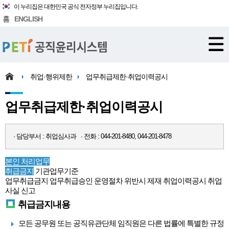
이 누리집은 대한민국 공식 전자정부 누리집입니다.
홈
ENGLISH
취업·행위제한
업무취급제한·취업이력공시
업무취급제한·취업이력공시
· 담당부서 : 취업심사과 · 전화 : 044-201-8480, 044-201-8478
본인 처리업무
취급금지
기관업무기준
업무취급금지
업무취급승인
운영절차
위반시 제재
취업이력공시
취업
사실 신고
취급금지내용
모든 공무원 또는 공직유관단체 임직원은 다른 법률에 특별한 규정