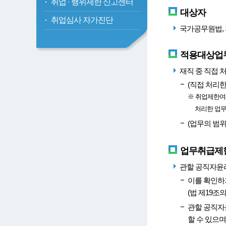
취업
·
행위제한 신고센터
대상자
취업심사 자가진단
국가공무원법, 
적용대상업
재직 중 직접 
(직접 처리
※ 취업제한여
처리한 업
(업무의 범위
업무취급제한
관할 공직자윤
이를 확인하
(법 제19조의
관할 공직자
할 수 있으며