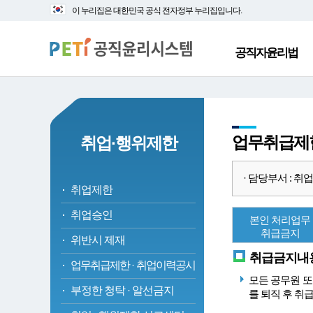
대
본
이 누리집은 대한민국 공식 전자정부 누리집입니다.
메
문
뉴
바
바
로
공직자윤리법
로
가
가
기
기
업무취급제
취업·행위제한
· 담당부서 : 취업심사
취업제한
취업승인
본인 처리업무
취급금지
위반시 제재
취급금지내
업무취급제한
·
취업이력공시
모든 공무원 또
부정한 청탁
·
알선금지
를 퇴직 후 취급