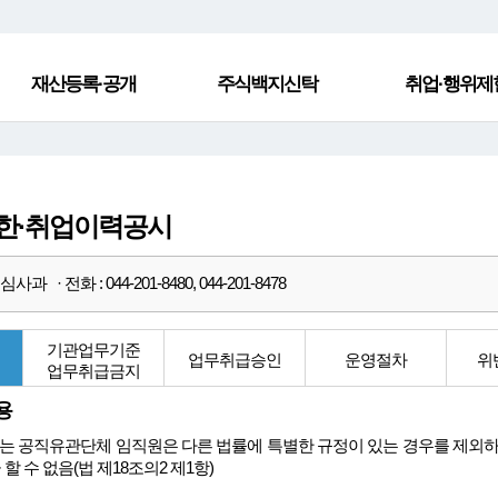
재산등록·공개
주식백지신탁
취업·행위제
한·취업이력공시
과 · 전화 : 044-201-8480, 044-201-8478
기관업무기준
업무취급승인
운영절차
위
업무취급금지
용
는 공직유관단체 임직원은 다른 법률에 특별한 규정이 있는 경우를 제외하고는
 할 수 없음(법 제18조의2 제1항)