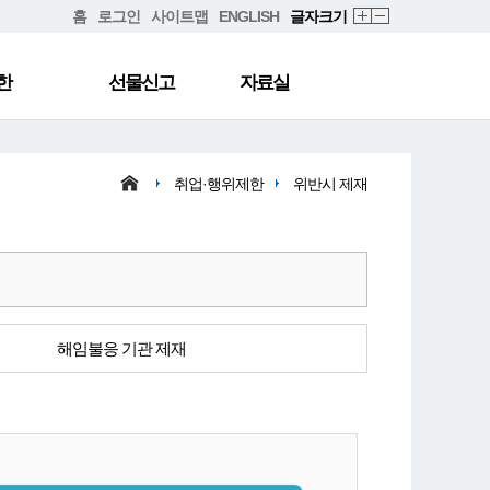
홈
로그인
사이트맵
ENGLISH
글자크기
한
선물신고
자료실
취업·행위제한
위반시 제재
해임불응 기관 제재