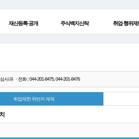
재산등록·공개
주식백지신탁
취업·행위제
과 · 전화 : 044-201-8475, 044-201-8476
취업제한 위반자 제재
치