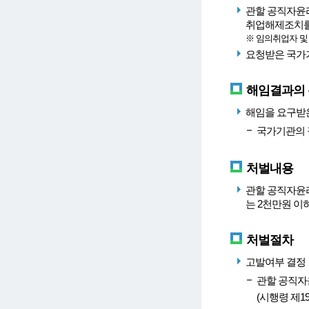
관할 공직자윤
취업해제조치를
※ 임의취업자 및
요청받은 국가
해임결과의
해임을 요구받은
국가기관의 
처벌내용
관할 공직자윤
는 2천만원 이하
처벌절차
고발여부 결정
관할 공직자
(시행령 제19