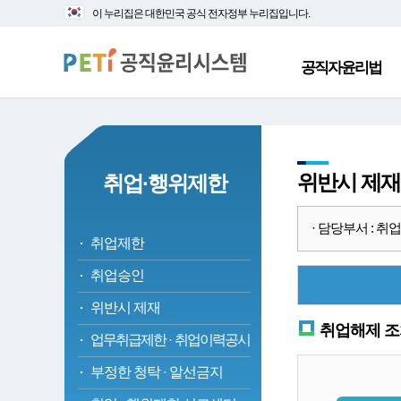
대
본
이 누리집은 대한민국 공식 전자정부 누리집입니다.
메
문
뉴
바
바
로
공직자윤리법
로
가
가
기
기
위반시 제재
취업·행위제한
· 담당부서 : 취업심사
취업제한
취업승인
위반시 제재
취업해제 조
업무취급제한
·
취업이력공시
부정한 청탁
·
알선금지