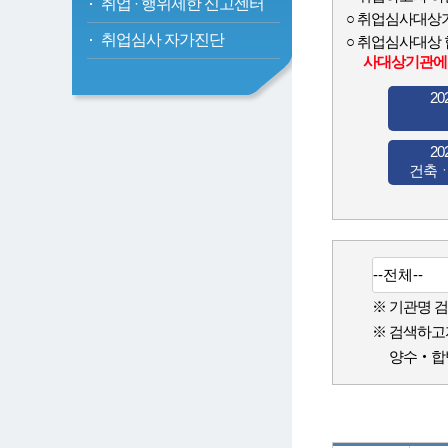
취업
·
행위제한 신고센터
취업심사대상기
취업심사 자가진단
취업심사대상 
사대상기관에
2
2
건축
※ 기관명 검
※ 검색하고
양수‧합병