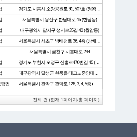
업
경기도 시흥시 소망공원로 91, 507호 (정왕동, 시화공단１다)
업
서울특별시 용산구 한남대로 45 (한남동)
업
대구광역시 달서구 성서로35길 49 (월암동)
업
서울특별시 서초구 방배천로 36, 4층 (방배동, 삼남빌딩)
서울특별시 금천구 시흥대로 244
업
경기도 부천시 오정구 신흥로470번길 45 (오정동)
업
대구광역시 달성군 현풍읍 테크노중앙대로 333, 1층
보험업
서울특별시 관악구 관악로 126, 3, 4, 5층 (봉천동, 희망빌딩)
전체
건 (현재 1페이지/총 페이지)