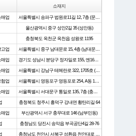
소재지
소매업
서울특별시 송파구 법원로11길 12, 7층 (문정동, 한양타워)
울산광역시 중구 성안2길 35 (성안동)
충청북도 옥천군 옥천읍 성왕로 1195
창고업
서울특별시 중구 남대문로 15, 4층 (남대문로4가)
소매업
경기도 성남시 분당구 정자일로 155, 엔16층 (정자동, 분당두산타워)
소매업
서울특별시 강남구 테헤란로 322, 1705호 (역삼동, 동관)
보험업
서울특별시 영등포구 영등포로 254, A동 13층 (영등포동3가, 우성타워)
소매업
서울특별시 서대문구 통일로 135, 7층 (충정로2가, 충정빌딩)
업
충청북도 청주시 흥덕구 강내면 황탄리길 64
소매업
부산광역시 서구 충무대로 146 (남부민동)
업
충청남도 당진시 송악읍 부곡공단4길 28-76
업
충청남도 천안시 서북구 성환읍 천안대로 2131