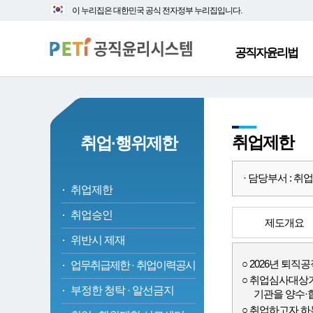
대
본
이 누리집은 대한민국 공식 전자정부 누리집입니다.
메
문
뉴
바
바
로
공직자윤리법
로
가
가
기
기
취업제한
취업·행위제한
· 담당부서 : 취업심사
취업제한
취업승인
제도개요
위반시 제재
2026년 퇴직
업무취급제한
·
취업이력공시
취업심사대상기
부정한 청탁
·
알선금지
기관을 양수·
취업하고자 하