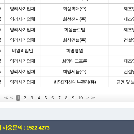
6
영리사기업체
희성촉매(주)
제조
6
영리사기업체
희성전자(주)
제조
6
영리사기업체
희성글로벌
제조
6
영리사기업체
희상건설(주)
건설
6
비영리법인
희명병원
6
영리사기업체
희망테크프론
제조
6
영리사기업체
희망세움(주)
건설
6
영리사기업체
희망1자산대부관리(유)
금융 및 
<<
<
1
2
3
4
5
6
7
8
9
10
>
>>
사용문의 : 1522-4273