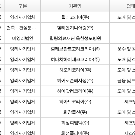
도
구분
기관명
업태
6
영리사기업체
힐티코리아(주)
도매 및 
6
건축ㆍ건설분야 영리사기업체
힐티엔지니어링(주)
6
비영리법인
힐링의료재단 옥천성모병원
6
영리사기업체
힐레브란트고리코리아(유)
운수 및 
6
영리사기업체
히타치하이테크코리아(주)
도매 및 
6
영리사기업체
히오키코리아(주)
도매 및 
6
영리사기업체
히어로손해사정(주)
금융 및 
6
영리사기업체
히어닷컴코리아(유)
도매 및 
6
영리사기업체
히아브코리아(주)
제조
6
영리사기업체
희창물산(주)
도매 및 
6
영리사기업체
희성피엠텍(주)
제조
6
영리사기업체
희성폴리머(주)
제조