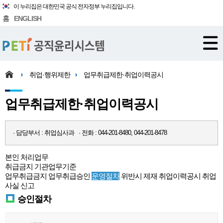
이 누리집은 대한민국 공식 전자정부 누리집입니다.
홈
ENGLISH
취업·행위제한
업무취급제한·취업이력공시
업무취급제한·취업이력공시
· 담당부서 : 취업심사과 · 전화 : 044-201-8480, 044-201-8478
본인 처리업무
취급금지
기관업무기준
업무취급금지
업무취급승인
운영절차
위반시 제재
취업이력공시
취업
사실 신고
승인절차