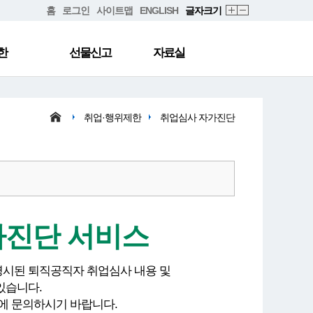
홈
로그인
사이트맵
ENGLISH
글자크기
한
선물신고
자료실
취업·행위제한
취업심사 자가진단
가진단 서비스
명시된 퇴직공직자 취업심사 내용 및
있습니다.
에 문의하시기 바랍니다.