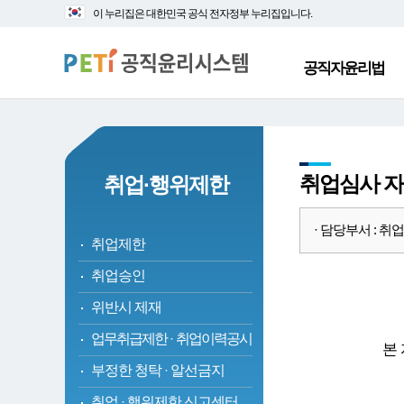
대
본
이 누리집은 대한민국 공식 전자정부 누리집입니다.
메
문
뉴
바
바
로
공직자윤리법
로
가
가
기
기
취업심사 
취업·행위제한
· 담당부서 : 취업심사
취업제한
취업승인
위반시 제재
업무취급제한
·
취업이력공시
본
부정한 청탁
·
알선금지
취업
·
행위제한 신고센터