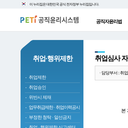
대
본
이 누리집은 대한민국 공식 전자정부 누리집입니다.
메
문
뉴
바
바
로
공직자윤리법
로
가
가
기
기
취업심사 
취업·행위제한
· 담당부서 : 취업심사
취업제한
취업승인
위반시 제재
업무취급제한
·
취업이력공시
본
부정한 청탁
·
알선금지
취업
·
행위제한 신고센터