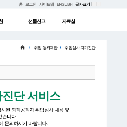
홈
로그인
사이트맵
ENGLISH
글자크기
한
선물신고
자료실
취업·행위제한
취업심사 자가진단
가진단 서비스
명시된 퇴직공직자 취업심사 내용 및
있습니다.
에 문의하시기 바랍니다.