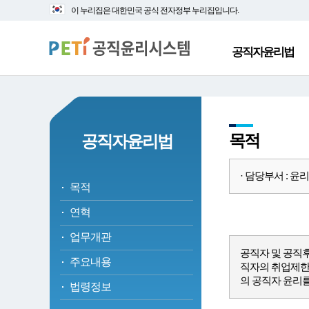
대
본
이 누리집은 대한민국 공식 전자정부 누리집입니다.
메
문
뉴
바
바
로
공직자윤리법
로
가
가
기
기
목적
공직자윤리법
· 담당부서 : 윤리정책
목적
연혁
업무개관
공직자 및 공직
주요내용
직자의 취업제한
의 공직자 윤리
법령정보