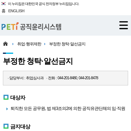
이 누리집은 대한민국 공식 전자정부 누리집입니다.
홈
ENGLISH
취업·행위제한
부정한 청탁·알선금지
부정한 청탁·알선금지
· 담당부서 : 취업심사과 · 전화 : 044-201-8480, 044-201-8478
대상자
퇴직한 모든 공무원, 법 제3조의2에 의한 공직유관단체의 임·직원
금지대상