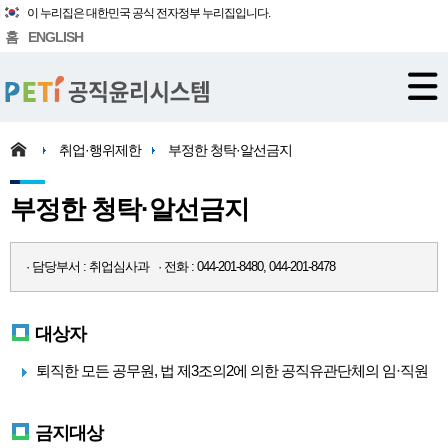
이 누리집은 대한민국 공식 전자정부 누리집입니다.
홈
ENGLISH
취업·행위제한
부정한 청탁·알선금지
부정한 청탁·알선금지
· 담당부서 : 취업심사과 · 전화 : 044-201-8480, 044-201-8478
대상자
퇴직한 모든 공무원, 법 제3조의2에 의한 공직유관단체의 임·직원
금지대상