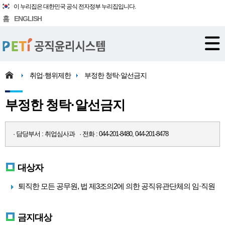
이 누리집은 대한민국 공식 전자정부 누리집입니다.
홈
ENGLISH
취업·행위제한
부정한 청탁·알선금지
부정한 청탁·알선금지
· 담당부서 : 취업심사과 · 전화 : 044-201-8480, 044-201-8478
대상자
퇴직한 모든 공무원, 법 제3조의2에 의한 공직유관단체의 임·직원
금지대상