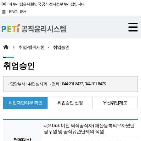
이 누리집은 대한민국 공식 전자정부 누리집입니다.
홈
ENGLISH
취업·행위제한
취업승인
취업승인
· 담당부서 : 취업심사과 · 전화 : 044-201-8477, 044-201-8476
취업제한여부 확인
취업승인 신청
우선취업제도
○(‘20.6.3. 이전 퇴직공직자) 재산등록의무자였던
공무원 및 공직유관단체의 직원
적용대상