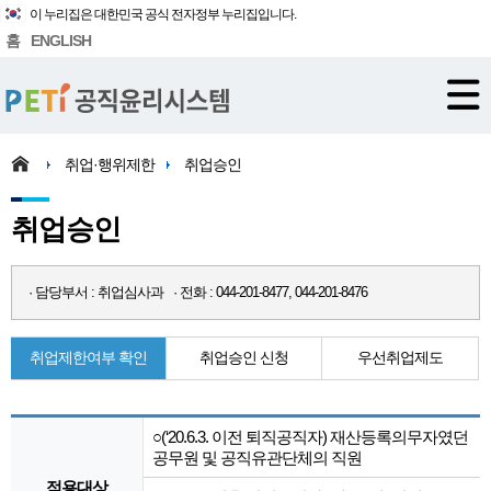
이 누리집은 대한민국 공식 전자정부 누리집입니다.
홈
ENGLISH
취업·행위제한
취업승인
취업승인
· 담당부서 : 취업심사과 · 전화 : 044-201-8477, 044-201-8476
취업제한여부 확인
취업승인 신청
우선취업제도
○(‘20.6.3. 이전 퇴직공직자) 재산등록의무자였던
공무원 및 공직유관단체의 직원
적용대상