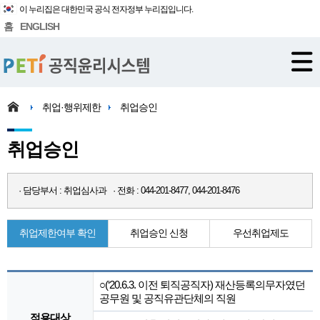
이 누리집은 대한민국 공식 전자정부 누리집입니다.
홈
ENGLISH
취업·행위제한
취업승인
취업승인
· 담당부서 : 취업심사과 · 전화 : 044-201-8477, 044-201-8476
취업제한여부 확인
취업승인 신청
우선취업제도
○(‘20.6.3. 이전 퇴직공직자) 재산등록의무자였던
공무원 및 공직유관단체의 직원
적용대상