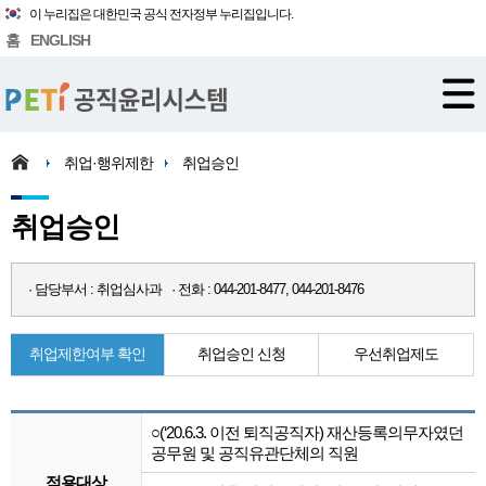
이 누리집은 대한민국 공식 전자정부 누리집입니다.
홈
ENGLISH
취업·행위제한
취업승인
취업승인
· 담당부서 : 취업심사과 · 전화 : 044-201-8477, 044-201-8476
취업제한여부 확인
취업승인 신청
우선취업제도
○(‘20.6.3. 이전 퇴직공직자) 재산등록의무자였던
공무원 및 공직유관단체의 직원
적용대상