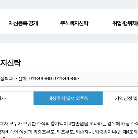
재산등록·공개
주식백지신탁
취업·행위제
백지신탁
과 · 전화 : 044-201-8456, 044-201-8457
상자
대상주식 및 예외주식
가액산정 및
계자 모두가 보유한 주식의 총가액이 3천만원을 초과하는 경우에 해당 주
직계비속인 여성과 외증조부모, 외조부모, 외손자녀, 외증손자녀(법 제4조제