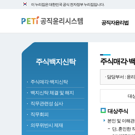
대
본
이 누리집은 대한민국 공식 전자정부 누리집입니다.
메
문
뉴
바
바
로
공직자윤리법
로
가
가
기
기
주식매각·
주식백지신탁
· 담당부서 : 윤리정책
주식매각·백지신탁
백지신탁 체결 및 해지
대
직무관련성 심사
대상주식
직무회피
본인 및 이해관
의무위반시 제재
단, 혼인한 