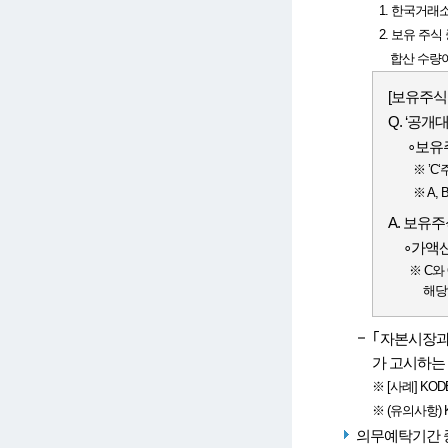
1. 한국거래
2. 보유 주
합산 수량이
[보유주식
Q. ‘공
∘보유주식(
※ ’C
※ A,
A. 보유주
∘가액산정
※ C와
해당
｢자본시장과
가 고시하는 
※ [사례] KOD
※ (유의사항)
의무예탁기간 