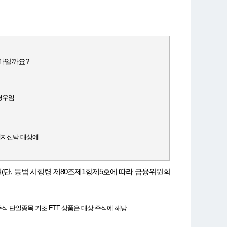
얼마일까요?
 경우임
․백지신탁 대상에
, 동법 시행령 제80조제1항제5호에 따라 금융위원회
식 단일종목 기초 ETF 상품은 대상 주식에 해당