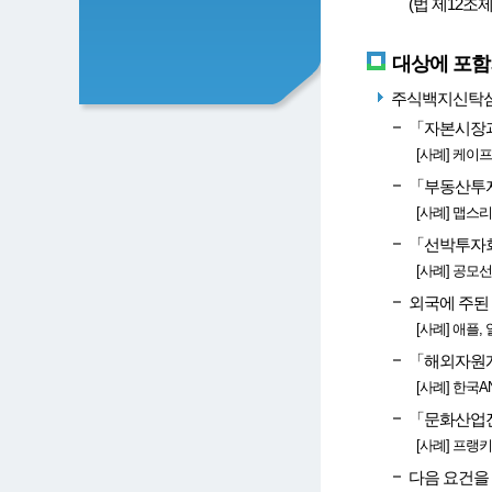
(법 제12조
대상에 포함
주식백지신탁심
「자본시장과금
[사례] 케이
「부동산투자회
[사례] 맵스리
「선박투자회사
[사례] 공
외국에 주된 
[사례] 애플
「해외자원개발
[사례] 한국
「문화산업진흥
[사례] 프
다음 요건을 모