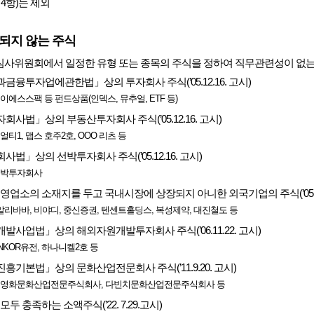
제4항)는 제외
되지 않는 주식
사위원회에서 일정한 유형 또는 종목의 주식을 정하여 직무관련성이 없는
융투자업에관한법」상의 투자회사 주식(’05.12.16. 고시)
프이에스스팩 등 펀드상품(인덱스, 뮤추얼, ETF 등)
사법」상의 부동산투자회사 주식(’05.12.16. 고시)
얼티1, 맵스 호주2호, OOO 리츠 등
법」상의 선박투자회사 주식(’05.12.16. 고시)
모선박투자회사
영업소의 소재지를 두고 국내시장에 상장되지 아니한 외국기업의 주식(’05.12.
, 알리바바, 비야디, 중신증권, 텐센트홀딩스, 복성제약, 대진철도 등
사업법」상의 해외자원개발투자회사 주식(’06.11.22. 고시)
ANKOR유전, 하나니켈2호 등
기본법」상의 문화산업전문회사 주식(’11.9.20. 고시)
랭키영화문화산업전문주식회사, 다빈치문화산업전문주식회사 등
두 충족하는 소액주식(’22. 7.29.고시)