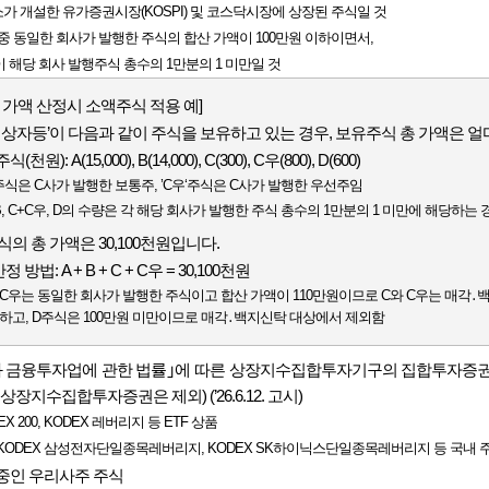
소가 개설한 유가증권시장(KOSPI) 및 코스닥시장에 상장된 주식일 것
식 중 동일한 회사가 발행한 주식의 합산 가액이 100만원 이하이면서,
 해당 회사 발행주식 총수의 1만분의 1 미만일 것
 가액 산정시 소액주식 적용 예]
개대상자등’이 다음과 같이 주식을 보유하고 있는 경우, 보유주식 총 가액은 
천원): A(15,000), B(14,000), C(300), C우(800), D(600)
‘주식은 C사가 발행한 보통주, ’C우‘주식은 C사가 발행한 우선주임
 B, C+C우, D의 수량은 각 해당 회사가 발행한 주식 총수의 1만분의 1 미만에 해당하는
식의 총 가액은 30,100천원입니다.
 방법: A + B + C + C우 = 30,100천원
 C우는 동일한 회사가 발행한 주식이고 합산 가액이 110만원이므로 C와 C우는 매각
하고, D주식은 100만원 미만이므로 매각․백지신탁 대상에서 제외함
 금융투자업에 관한 법률｣에 따른 상장지수집합투자기구의 집합투자증권(단
상장지수집합투자증권은 제외) (’26.6.12. 고시)
EX 200, KODEX 레버리지 등 ETF 상품
 KODEX 삼성전자단일종목레버리지, KODEX SK하이닉스단일종목레버리지 등 국내 주
중인 우리사주 주식