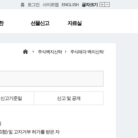
홈
로그인
사이트맵
ENGLISH
글자크기
한
선물신고
자료실
주식백지신탁
주식매각·백지신탁
 신고기준일
신고 및 공개
식
1항) 및 고지거부 허가를 받은 자