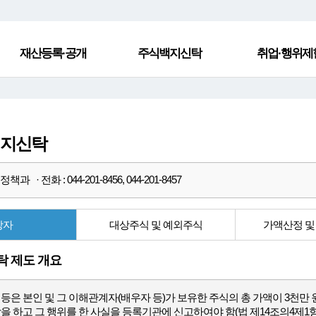
재산등록·공개
주식백지신탁
취업·행위제
백지신탁
과 · 전화 : 044-201-8456, 044-201-8457
상자
대상주식 및 예외주식
가액산정 및
 제도 개요
은 본인 및 그 이해관계자(배우자 등)가 보유한 주식의 총 가액이 3천만
 하고 그 행위를 한 사실을 등록기관에 신고하여야 함(법 제14조의4제1항