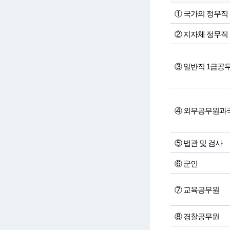
① 국가의 정무직
② 지자체 정무직
③ 일반직 1급공
④ 외무공무원과
⑤ 법관 및 검사
⑥ 군인
⑦ 교육공무원
⑧ 경찰공무원