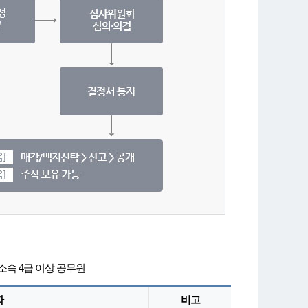
소속 4급 이상 공무원
자
비고