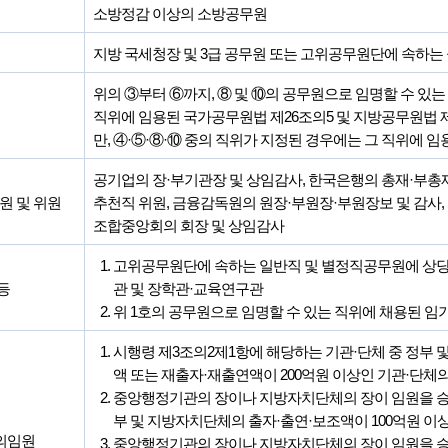
소방정감 이상의 소방공무원
지방 국세청장 및 3급 공무원 또는 고위공무원단에 속하는
위의 ③부터 ⑥까지, ⑧ 및 ⑩의 공무원으로 임명할 수 있는
직위에 임용된 국가공무원법 제26조의5 및 지방공무원법 제
만, ④·⑤·⑧·⑩ 중의 직위가 지정된 경우에는 그 직위에 
공기업의 장·부기관장 및 상임감사, 한국은행의 총재·부총
원 및 위원
추천직 위원, 금융감독원의 원장·부원장·부원장보 및 감
조합중앙회의 회장 및 상임감사
고위공무원단에 속하는 일반직 및 별정직공무원에 상당
등
관 및 장학관·교육연구관
위 1호의 공무원으로 임명할 수 있는 직위에 채용된 
시행령 제3조의2제1항에 해당하는 기관·단체 중 정부 
액 또는 재출자·재출연액이 200억원 이상인 기관·단체의
중앙행정기관의 장이나 지방자치단체의 장이 임원을 승
부 및 지방자치단체의 출자·출연·보조액이 100억원 이
의임원
중앙행정기관의 장이나 지방자치단체의 장이 임원을 승