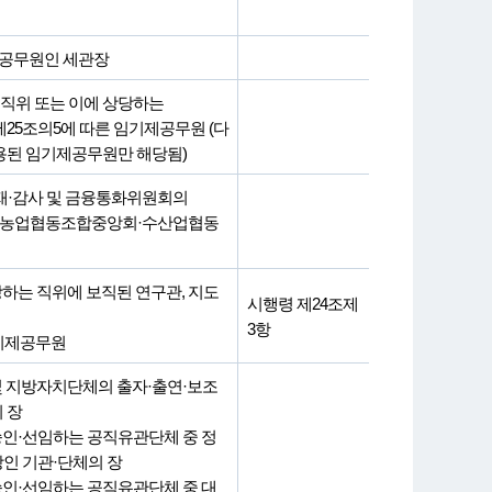
 공무원인 세관장
 직위 또는 이에 상당하는
25조의5에 따른 임기제공무원 (다
임용된 임기제공무원만 해당됨)
재·감사 및 금융통화위원회의
사, 농업협동조합중앙회·수산업협동
하는 직위에 보직된 연구관, 지도
시행령 제24조제
3항
임기제공무원
및 지방자치단체의 출자·출연·보조
 장
인·선임하는 공직유관단체 중 정
상인 기관·단체의 장
인·선임하는 공직유관단체 중 대