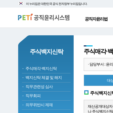
대
본
이 누리집은 대한민국 공식 전자정부 누리집입니다.
메
문
뉴
바
바
로
공직자윤리법
로
가
가
기
기
주식매각·
주식백지신탁
· 담당부서 : 윤리정책
주식매각·백지신탁
백지신탁 체결 및 해지
대
직무관련성 심사
주식백지신탁
직무회피
의무위반시 제재
재산공개대상자 등
나 주식백지신탁을