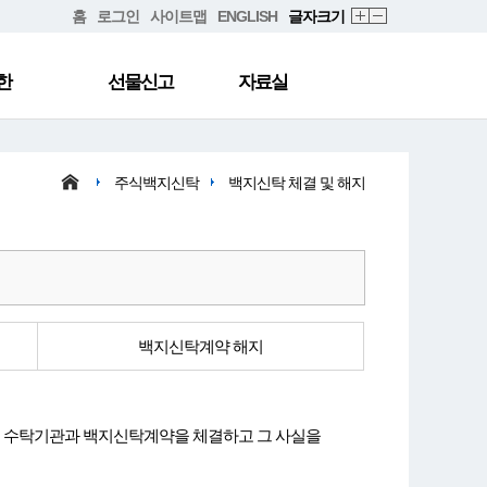
홈
로그인
사이트맵
ENGLISH
글자크기
한
선물신고
자료실
주식백지신탁
백지신탁 체결 및 해지
백지신탁계약 해지
내에 수탁기관과 백지신탁계약을 체결하고 그 사실을