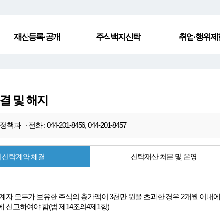
재산등록·공개
주식백지신탁
취업·행위제
결 및 해지
과 · 전화 : 044-201-8456, 044-201-8457
지신탁계약 체결
신탁재산 처분 및 운영
계자 모두가 보유한 주식의 총가액이 3천만 원을 초과한 경우 2개월 이
 신고하여야 함(법 제14조의4제1항)