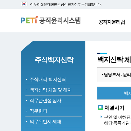
대
본
이 누리집은 대한민국 공식 전자정부 누리집입니다.
메
문
뉴
바
바
로
공직자윤리법
로
가
가
기
기
백지신탁 체
주식백지신탁
· 담당부서 : 윤리정책
주식매각·백지신탁
백지신탁 체결 및 해지
백
직무관련성 심사
체결시기
직무회피
본인 및 이해관
의무위반시 제재
해당 등록기관에