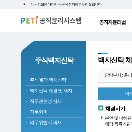
대
본
이 누리집은 대한민국 공식 전자정부 누리집입니다.
메
문
뉴
바
바
로
공직자윤리법
로
가
가
기
기
백지신탁 체
주식백지신탁
· 담당부서 : 윤리정책
주식매각·백지신탁
백지신탁 체결 및 해지
백
직무관련성 심사
체결시기
직무회피
본인 및 이해관
의무위반시 제재
해당 등록기관에