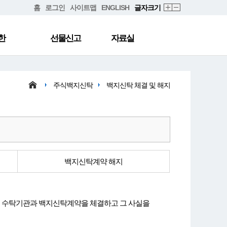
홈
로그인
사이트맵
ENGLISH
글자크기
한
선물신고
자료실
주식백지신탁
백지신탁 체결 및 해지
백지신탁계약 해지
내에 수탁기관과 백지신탁계약을 체결하고 그 사실을