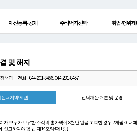
재산등록·공개
주식백지신탁
취업·행위제
결 및 해지
과 · 전화 : 044-201-8456, 044-201-8457
지신탁계약 체결
신탁재산 처분 및 운영
계자 모두가 보유한 주식의 총가액이 3천만 원을 초과한 경우 2개월 이
 신고하여야 함(법 제14조의4제1항)