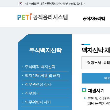
대
본
이 누리집은 대한민국 공식 전자정부 누리집입니다.
메
문
뉴
바
바
로
공직자윤리법
로
가
가
기
기
백지신탁 체
주식백지신탁
· 담당부서 : 윤리정책
주식매각·백지신탁
백지신탁 체결 및 해지
백
직무관련성 심사
체결시기
직무회피
본인 및 이해관
의무위반시 제재
해당 등록기관에