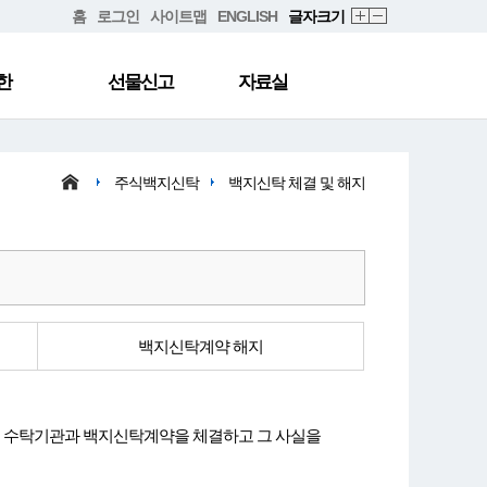
홈
로그인
사이트맵
ENGLISH
글자크기
한
선물신고
자료실
주식백지신탁
백지신탁 체결 및 해지
백지신탁계약 해지
내에 수탁기관과 백지신탁계약을 체결하고 그 사실을