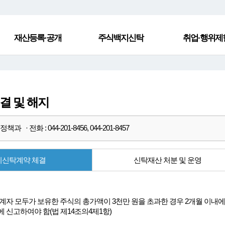
재산등록·공개
주식백지신탁
취업·행위제
결 및 해지
과 · 전화 : 044-201-8456, 044-201-8457
지신탁계약 체결
신탁재산 처분 및 운영
계자 모두가 보유한 주식의 총가액이 3천만 원을 초과한 경우 2개월 이
 신고하여야 함(법 제14조의4제1항)