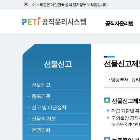
대
본
이 누리집은 대한민국 공식 전자정부 누리집입니다.
메
문
뉴
바
바
로
공직자윤리법
로
가
가
기
기
선물신고제
선물신고
· 담당부서 : 윤리정
선물신고
등록기관
선물신고제도
신고 및 이관절차
각급 기관별 홈
국외출장 공직자
선물의 처분
※ 공무국외여행보
운영강화